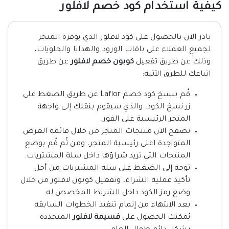
كيفية استخدام كود خصم لافلور
بادر الآن بالحصول على كود لافلور الذي يوفره المتجر
لجميع العملاء على باقات الورود والهدايا والحلويات،
وذلك عن طريق تفعيل
كوبون خصم لافلور
عن طريق
اتباعك للطرق الآتية:
قُم بنسخ كود خصم Laflor عن طريق الضغط على
زر نسخ الكود، والذي سيقوم بنقلك إلى واجهة
المتجر الرئيسية على الفور.
تصفح الآن منتجات المتجر من خلال قائمة العرض
المتواجدة اعلى رئيسية المتجر، ومن ثُم قُم بوضع
المنتجات التي تريد شراؤها داخل سلة المشتريات.
توجه إلى الضغط على سلة المشتريات من أجل
تأكيد عملية الشراء، وتفعيل كوبون لافلور من خلال
وضع رمز الكود داخل الشريط المخصص له.
بعد الانتهاء من إتمام تنفيذ الخطوات السابقة
يُمكنك الحصول على
قسيمة لافلور
المتجددة