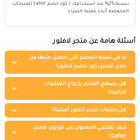
بنسبة 25% عند استخدامك لـ كود خصم Laflor للمنتجات
المخفضة أثناء عملية الشراء.
أسئلة هامة عن متجر لافلور
ما هي نسبة الخصم التي احصل عليها من
خلال تفعيل كود خصم لافلور؟
هل يسمح المتجر بإرجاع المنتجات
التالفة؟
هل منتجات متجر لافلور أصلية؟
كيف يُمكنني الحصول على كوبون خصم
Laflor؟