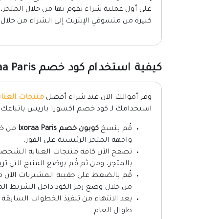
على أول عملية شراء تقوم بها من خلال المتجر
كبيرة من متسوقي الإنترنت إلى الشراء من خلال 
كيفية استخدام كود خصم Ixoraa Paris
وفر أموالك الآن عند شراء أفضل
منتجات العناي
استخدامك لـ كود خصم اكسورا باريس باتباعك ل
قُم بنسخ
كوبون خصم Ixoraa Paris
من خل
واجهة المتجر الرئيسية على الفور.
تصفح الآن كافة منتجات العناية الشخصية
بالمتجر، ومن ثم قُم بوضع المنتج التي ت
قُم بالضغط على حقيبة المشتريات الآن م
من خلال وضع رمز الكود داخل الشريط ا
بعد الانتهاء من تنفيذ الخطوات السابق
طوال العام.