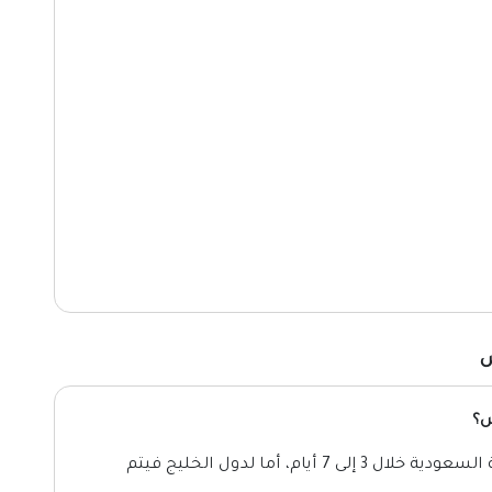
س
س؟
يتم توصيل طلبية الشحن داخل المملكة العربية السعودية خلال 3 إلى 7 أيام، أما لدول الخليج فيتم