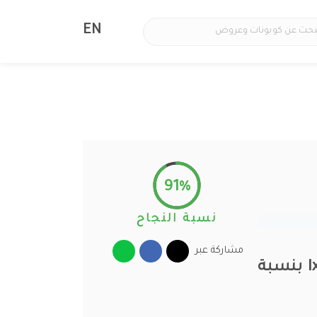
EN
91%
نسبة النجاح
مشاركة عبر
كود خصم اكسورا باريس 2026 احدث كوبونات Ixoraa Paris بنسبة