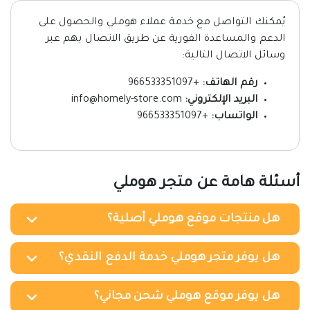
يُمكنك التواصل مع خدمة عملاء هوملي والحصول على
الدعم والمساعدة الفورية عن طريق الاتصال بهم عبر
وسائل الاتصال التالية:
رقم الهاتف:
+966533351097
البريد الإلكتروني:
info@homely-store.com
الواتساب:
+966533351097
أسئلة هامة عن متجر هوملي
هل منتجات موقع هوملي أصلية؟
هل يوفر متجر هوملي خدمة الدفع النقدي؟
هل يوفر موقع هوملي شحن مجاني؟