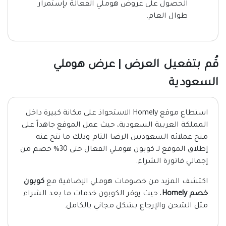
الحصول على عروض هوملي الفعالة بإستمرار
طوال العام.
قُم بتفعيل العرض | عرض هوملي
السعودية
استطاع موقع Homely الاستحواذ على مكانة كبيرة داخل
المملكة العربية السعودية، حيث عمل الموقع جاهداً على
منح عملائه السعوديين الرضا التام وذلك ما نتج عنه
إطلاق الموقع لـ كوبون هوملي الفعال حتى 30% خصم من
إجمالي فاتورة الشراء.
اكتشف المزيد من خصومات هوملي الإضافية مع
كوبون
خصم Homely
، حيث يوفر الكوبون خدمات ما بعد الشراء
مثل الشحن والإرجاع بشكل مجاني بالكامل.