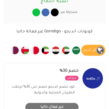
نسبة النجاح
مشاركة عبر
كوبونات انديجو - Goindigo غير فعالة حاليا
كل الدول
خصم 30%
عروض
غير فعال
كود خصم انديجو خصم حتى 30% لرحلات
الطيران المحلية والدولية
غير فعال حاليا