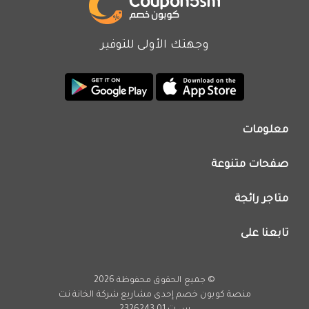
وجهتك الأولى للتوفير
معلومات
من نحن
صفحات متنوعة
اتصل بنا
تطبيق كوبون خصم
اعلن معنا
متاجر رائجة
عروض اليوم
سياسة الخصوصية
كود خصم نون
تابعنا على
فريق عمل كوبون خصم
كود خصم نمشي
انستجرام
كود خصم اي هيرب
يوتيوب
© جميع الحقوق محفوظة 2026
كود خصم كارفور
تويتر
منصة كوبون خصم إحدى مشاريع
شركة الخانة نت
تخفيضات امازون