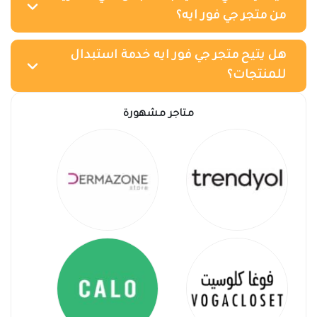
من متجر جي فور ايه؟
هل يتيح متجر جي فور ايه خدمة استبدال
للمنتجات؟
متاجر مشهورة