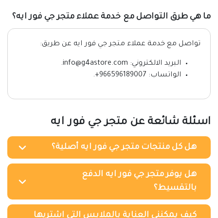
ما هي طرق التواصل مع خدمة عملاء متجر جي فور ايه؟
تواصل مع خدمة عملاء متجر جي فور ايه عن طريق:
البريد الالكتروني: info@g4astore.com.
الواتساب: 966596189007+.
اسئلة شائعة عن متجر جي فور ايه
هل كل منتجات متجر جي فور ايه أصلية؟
هل يوفر متجر جي فور ايه الدفع
بالتقسيط؟
كيف يمكنني العناية بالملابس التي اشتريها