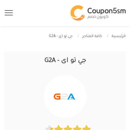
جي تو اى - G2A
الرئيسية
كافة المتاجر
جي تو اى - G2A