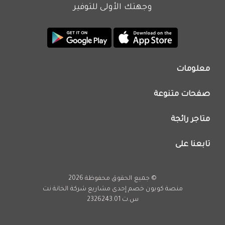
وجهتك الأولى للتوفير
معلومات
من نحن
صفحات متنوعة
اتصل بنا
تطبيق كوبون خصم
اعلن معنا
متاجر رائجة
عروض اليوم
سياسة الخصوصية
كود خصم نون
تابعنا على
فريق عمل كوبون خصم
كود خصم نمشي
انستجرام
كود خصم اي هيرب
يوتيوب
© جميع الحقوق محفوظة 2026
كود خصم كارفور
تويتر
منصة كوبون خصم إحدى مشاريع
شركة الخانة نت
تخفيضات امازون
س.ت 2326243.01
فيسبوك
عروض فارفيتش