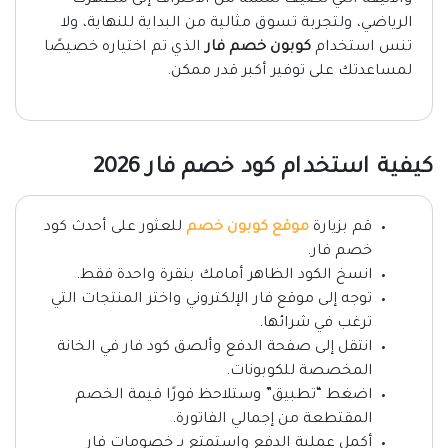
والأنيقة التي تضيف لمسة من الاحتراف إلى مظهرك
الرياضي، ولتجربة تسوق مثالية من البداية للنهاية، ولا
تنس استخدام
كوبون خصم فار
الذي تم اختياره خصيصًا
لمساعدتك على توفير أكبر قدر ممكن.
كيفية استخدام كود خصم فار 2026
قم بزيارة
موقع كوبون خصم
للعثور على أحدث كود
خصم فار.
انسخ الكود الظاهر أمامك بنقرة واحدة فقط.
توجه إلى موقع فار الإلكتروني واختر المنتجات التي
ترغب في شرائها.
انتقل إلى صفحة الدفع وألصق كود فار في الخانة
المخصصة للكوبونات.
اضغط “تطبيق” وستلاحظ فورًا قيمة الخصم
المقتطعة من إجمالي الفاتورة.
أكمل عملية الدفع واستمتع بـ خصومات فار