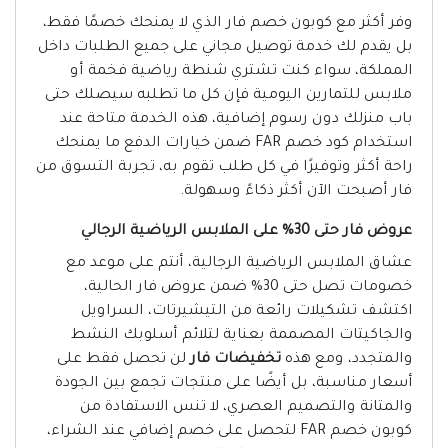
وفر أكثر مع كوبون خصم فار الذي لا يمنحك خصمًا فقط،
بل يقدم لك خدمة توصيل مجاني على جميع الطلبات داخل
المملكة، سواء كنت تشتري شنطة رياضية فخمة أو
ملابس للتمارين اليومية فإن كل ما تطلبه سيصلك حتى
باب منزلك دون رسوم إضافية، هذه الخدمة متاحة عند
استخدام كود خصم FAR ضمن خيارات الدفع ما يمنحك
راحة أكثر وتوفيرًا في كل طلب تقوم به، تجربة التسوق من
فار أصبحت الآن أكثر ذكاءً وسهولة.
عروض فار حتى 30% على الملابس الرياضية الرجالي
عشاق الملابس الرياضية الرجالية، أنتم على موعد مع
خصومات تصل حتى 30% ضمن عروض فار الحالية،
اكتشف تشكيلات رائعة من التيشيرتات، السراويل
والجاكيتات المصممة بعناية لتلائم أسلوبك النشط
والمتجدد، ومع هذه
تخفيضات فار
لن تحصل فقط على
أسعار مناسبة، بل أيضًا على منتجات تجمع بين الجودة
والمتانة والتصميم العصري، لا تنس الاستفادة من
كوبون خصم FAR لتحصل على خصم إضافي عند الشراء،