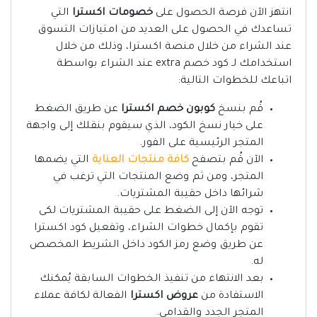
انتهز الآن فرصة الحصول على
خصومات اكسترا
التي
تساعدك في الحصول على العديد من امتيازات التسوق
عند الشراء من خلال منصة اكسترا، وذلك من خلال
استخدامك لـ كود خصم extra عند الشراء بواسطة
اتباعك للخطوات التالية:
قُم بنسخ
كوبون خصم اكسترا
عن طريق الضغط
على خيار نسخ الكود، الذي سيقوم بنقلك إلى واجهة
المتجر الرئيسية على الفور.
الآن قُم بتصفح
كافة منتجات العناية
التي يضمها
المتجر، ومن ثم وضع المنتجات التي ترغب في
شرائها داخل حقيبة المشتريات.
توجه الآن إلى الضغط على حقيبة المشتريات لكى
تقوم بإكمال خطوات الشراء، وتفعيل كود اكسترا
عن طريق وضع رمز الكود داخل الشريط المخصص
له.
بعد الانتهاء من تنفيذ الخطوات السابقة يُمكنك
الاستفادة من
عروض اكسترا
الفعالة لكافة عملاء
المتجر الجدد والقدامى.