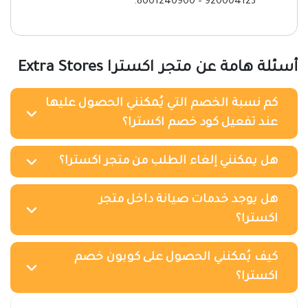
920004123 – 8001240900.
أسئلة هامة عن متجر اكسترا Extra Stores
كم نسبة الخصم التي يُمكنني الحصول عليها
عند تفعيل كود خصم اكسترا؟
هل يمكنني إلغاء الطلب من متجر اكسترا؟
هل يوجد خدمات صيانة داخل متجر
اكسترا؟
كيف يُمكنني الحصول على كوبون خصم
اكسترا؟