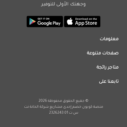
وجهتك الأولى للتوفير
معلومات
من نحن
صفحات متنوعة
اتصل بنا
تطبيق كوبون خصم
اعلن معنا
متاجر رائجة
عروض اليوم
سياسة الخصوصية
كود خصم نون
تابعنا على
فريق عمل كوبون خصم
كود خصم نمشي
انستجرام
كود خصم اي هيرب
يوتيوب
© جميع الحقوق محفوظة 2026
كود خصم كارفور
تويتر
منصة كوبون خصم إحدى مشاريع
شركة الخانة نت
تخفيضات امازون
س.ت 2326243.01
فيسبوك
عروض فارفيتش