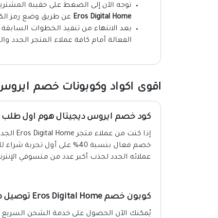
توجه الآن إلى الضغط على حقيبة المشتر
Eros Digital Home
عن طريق وضع رمز الك
بعد الانتهاء من تنفيذ الخطوات السابق
الفعالة أمام كافة عملاء المتجر الجدد وال
اقوى اكواد وكوبونات خصم ايروس دي
كود خصم ايروس ديجيتال هوم اول طلب حتى
إذا كنت من عملاء متجر Eros Digital Home الجدد سارع باستخدام
خصم فعال بنسبة 40% على أول ت
عملائه الجدد لجذب أكبر عدد من متسوقي الإنترن
كوبون خصم Eros Digital Home توصيل مجاني لجميع العملاء
يُمكنك الآن الحصول على خدمة الشحن السريع 