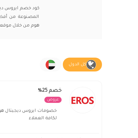
كود خصم ايروس ديجي
هوم من خلال موقعن
كل الدول
خصم 25%
عروض
غير فعال
لكافة العملاء