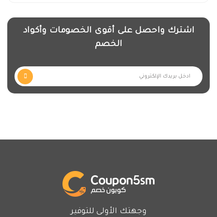
بأقل تكلفة ممكنة من خلال استخدام كوبون خصم
إلكترون شوب الرائع انسخ الكوبون واستفاد
اشترك واحصل على أقوى الخصومات وأكواد
بالخصومات واستمتع بالشراء.
الخصم
يقدم متجر الكترون جميع خدماته لكافة العملاء داخل
المملكة السعودية وخارجها بأفضل شكل ممكن وعلى
أعلى مستوى وأيضا أسعار مخفضة من خلال عروض
الكترون المميزة على مجموعة كبيرة من المنتجات
المعروضة داخل المتجر ولجودة وضمان المنتجات
بشهادة العملاء فى كل مكان تم إنشاء هذا المتجر
الإلكتروني والتطبيق لسهولة الطلب والشراء من خلاله.
ما هي الأقسام المتوفرة في الكترون ؟
وجهتك الأولى للتوفير