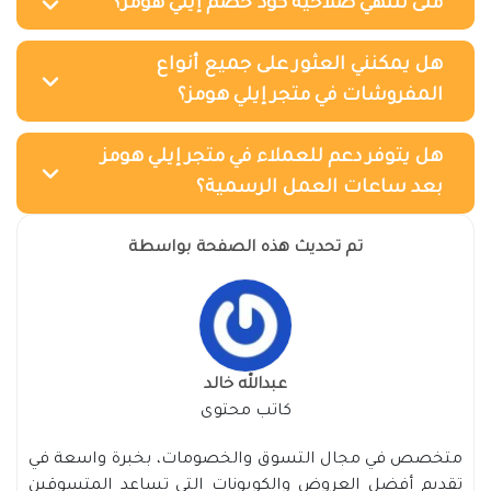
متى تنتهي صلاحية كود خصم إيلي هومز؟
هل يمكنني العثور على جميع أنواع
المفروشات في متجر إيلي هومز؟
هل يتوفر دعم للعملاء في متجر إيلي هومز
بعد ساعات العمل الرسمية؟
تم تحديث هذه الصفحة بواسطة
عبدالله خالد
كاتب محتوى
متخصص في مجال التسوق والخصومات، بخبرة واسعة في
تقديم أفضل العروض والكوبونات التي تساعد المتسوقين