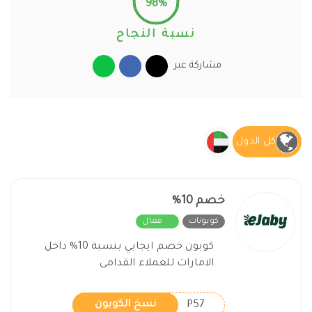
98%
نسبة النجاح
مشاركة عبر
كل الدول
خصم 10%
كوبونات
فعال
كوبون خصم ايجابي بنسبة 10% داخل
الامارات للعملاء القدامى
P57
نسخ الكوبون