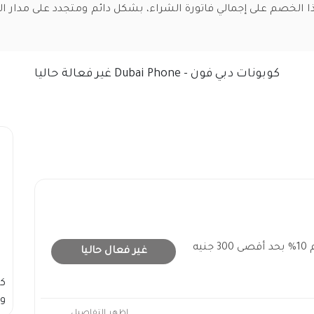
ا الخصم على إجمالي فاتورة الشراء، بشكل دائم ومتجدد على مدار ال
كوبونات دبي فون - Dubai Phone غير فعالة حاليا
كوبون خصم دبي فون بخصم 10% بحد أقصى 300 جنيه
غير فعال حاليا
ك
وس
اظهر التفاصيل