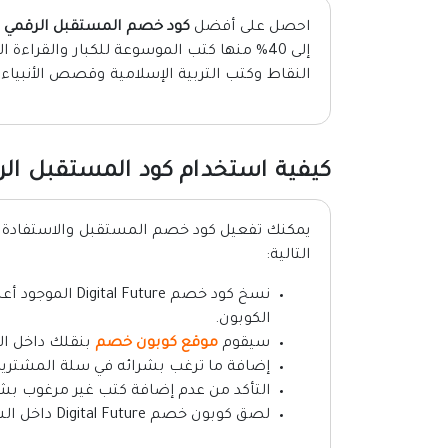
احصل على أفضل
كود خصم المستقبل الرقمي
م
إلى 40% منها كتب الموسوعة للكبار والقراءة
النقاط وكتب التربية الإسلامية وقصص الأنبياء
كيفية استخدام كود المستقبل الر
التالية:
نسخ كود خصم ure
الكوبون.
سيقوم
موقع كوبون خصم
بنقلك داخل ال
إضافة ما ترغب بشرائه في سلة المشتريا
التأكد من عدم إضافة كتب غير مرغوب بشر
لصق كوبون خصم Digital Future داخل الشريط المخصص له وإتمام عملية الدفع.