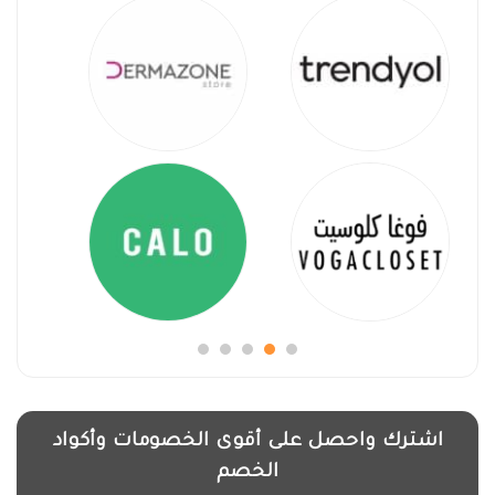
كما يمكنك الاستفادة من خصم اضافي يصل الى 12%
عند استخدام
كود خصم شيك بوينت
المتوفر والفعال
لدى موقعنا كوبون خصم.
يتيح لك الشراء عبر الانترنت واستخدام
كوبون خصم
شيك بوينت
المتجدد والفعال لدى موقع كوبون خصم،
مع إمكانية الحصول على ملابس شيك بوينت الراقية
والمريحة مع خصم رائع يصل إلى 12% من قيمة
المنتجات.
معلومات عن تطبيق شيك بوينت
تطبيق شيك بوينت من أفضل التطبيقات المتخصصة في
بيع ملابس الرضع والأطفال حتى سن المراهقة، كما
يقدم الملابس النسائية الانيقة ذات الجودة العالية
اشترك واحصل على أقوى الخصومات وأكواد
والمتواكبة مع أحدث صيحات الموضة العالمية.
الخصم