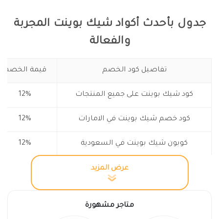
جدول بأحدث أكواد شيك بوينت المجربة
والفعالة
تفاصيل كود الخصم
قيمة الخصم
كود شيك بوينت على جميع المنتجات
12%
كود خصم شيك بوينت في الامارات
12%
كوبون شيك بوينت في السعودية
12%
عرض المزيد
كود خصم شيك بوينت
احصل على افضل الملابس النسائية وملابس الأطفال
متاجر مشهورة
حتى سن المراهقة من شيك بوينت، بأسعار مناسبة جدا،