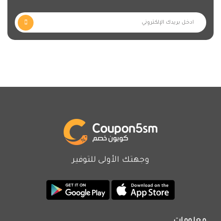
يهتم تطبيق شيك بوينت بتقديم كل ما يخص الأم
والطفل منذ رحلة الطفولة وحتى مرحلة المراهقة، بأفضل
خدمات الشحن السريع داخل المملكة وجميع دول
الخليج العربي.
يقدم تطبيق شيك بوينت العديد من ملابس النساء
والأطفال، بالإضافة الى الكثير من الحقائب والاحذية
والاكسسوارات بجودة مميزة وسعر منخفض، كما يمكن
الحصول على خصومات شيك بوينت الإضافية عند
استخدام كود خصم تطبيق شيك بوينت بمجرد تفعيل
قسيمة شراء شيك بوينت.
وجهتك الأولى للتوفير
يمكنك أيضا الاستفادة من عروض شيك بوينت
المستمرة والتي تصل إلى
90%، وسوف تحصل على خصم
اضافي يصل الى 12% عندما تستخدم
كوبون شيك بوينت
المتوفر لدى موقع كوبون.