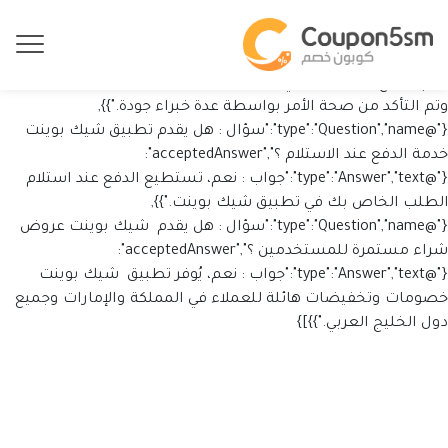
{"@context":"https://schema.org","@type":"FAQPage","mainEntity":
[{"@type":"Question","name":"سؤال : هل يقدم تطبيق شيك بوينت
منتجات أصلية ؟","acceptedAnswer":{"@type":"Answer","text":"جواب :
نعم، جميع المنتجات التي يقدمها تطبيق شيك بوينت أصلية 100%
وتم التأكد من صحة الأمر بواسطة عدة خبراء جودة."}},
{"@type":"Question","name":"سؤال : هل يقدم تطبيق شيك بوينت
خدمة الدفع عند الاستلام ؟","acceptedAnswer":
{"@type":"Answer","text":"جواب : نعم، تستطيع الدفع عند استلام
الطلب الخاص بك في تطبيق شيك بوينت."}},
{"@type":"Question","name":"سؤال : هل يقدم شيك بوينت عروض
شراء مستمرة للمستخدمين ؟","acceptedAnswer":
{"@type":"Answer","text":"جواب : نعم، يُوفر تطبيق شيك بوينت
خصومات وتخفيضات هائلة للعملاء في المملكة والإمارات وجميع
دول الخليج العربي."}}]}