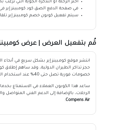
اختر الرحلة أو التذكرة الجوية التي ترغب بح
في صفحة الدفع الصق كود كومبينز إير ف
سيتم تفعيل كوبون خصم كومبينز إير تلقائ
قُم بتفعيل العرض | عرض كومبينز إير
انتشر موقع كومبينز إير بشكل سريع في أنحاء ا
حجز تذاكر الطيران الدولية، وقد ساهم إطلاق كو
خصومات فورية تصل حتى 40% عند استخدام الكوبون عبر موقعنا
ساعد هذا الكوبون العملاء في الاستمتاع بخدم
الرحلات، بالإضافة إلى الدعم الفني المتواصل 
.
Compens Air