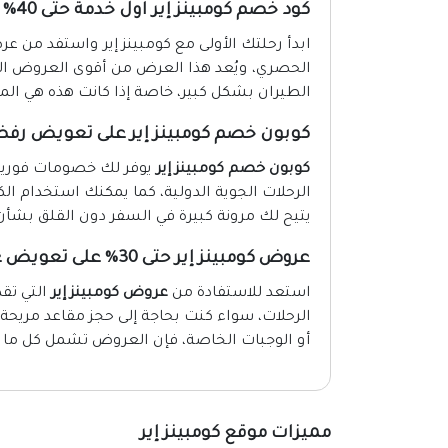
كود خصم كومبينز إير اول خدمة حتى 40%
الحصري، ويُعد هذا العرض من أقوى العروض الم
الطيران بشكل كبير، خاصة إذا كانت هذه هي المرة
كوبون خصم كومبينز إير على تعويض رفض
كوبون خصم كومبينز إير
يوفر لك خصومات فورية
الرحلات الجوية الدولية، كما يمكنك استخدام ا
يتيح لك مرونة كبيرة في السفر دون القلق بشأن إ
عروض كومبينز إير حتى 30% على تعويض عن إلغاء الرحلة
استعد للاستفادة من
عروض كومبينز إير
الرحلات، سواء كنت بحاجة إلى حجز مقاعد مريح
أو الوجبات الخاصة، فإن العروض تشمل كل ما تح
مميزات موقع كومبينز إير