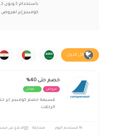
باستخدام كوبون كو
كومبينز إير لعروض 
كل الدول
خصم حتى 40%
عروض
فعال
الرحلات
16 مستخدم اليوم
مشاركة
الابلاغ عن مشك