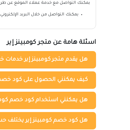
يمكنك التواصل مع خدمة عملاء الموقع عن طري
يمكنك التواصل من خلال البريد الإلكتروني : eam@compensair.com
اسئلة هامة عن متجر كومبينز إير
هل يقدم متجر كومبينز إير خدمات خا
كيف يمكنني الحصول على كود خصم ك
هل يمكنني استخدام كود خصم كومبين
هل كود خصم كومبينز إير يختلف ح