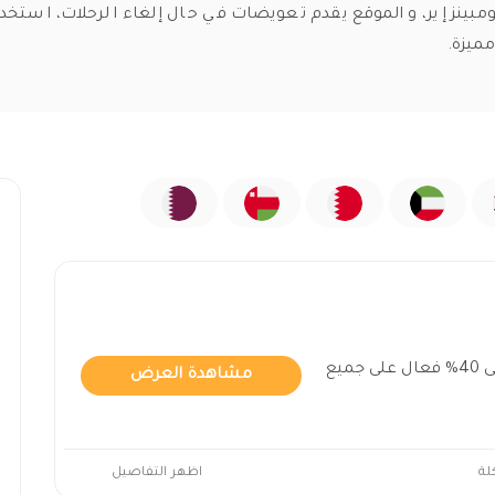
مبينز إير، والموقع يقدم تعويضات في حال إلغاء الرحلات، استخ
مميزة.
قسيمة خصم كومبينز اير حتى 40% فعال على جميع
مشاهدة العرض
لة
اظهر التفاصيل