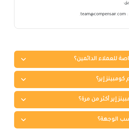
ق:
t.
صة للعملاء الدائمين؟
ومبينز إير؟
ز إير أكثر من مرة؟
سب الوجهة؟