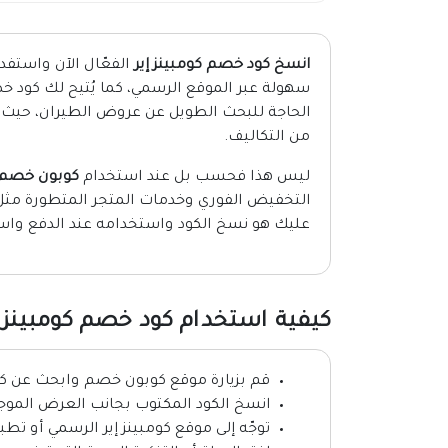
انسخ كود خصم كومبينز إير
الفعّال الآن واستفد
سهولة عبر الموقع الرسمي، كما يُتيح لك كود خ
الحاجة للبحث الطويل عن عروض الطيران، حيث يُط
من التكاليف.
ليس هذا فحسب بل عند استخدام
كوبون خصم ك
التخفيض الفوري وخدمات المتجر المتطورة مثل 
عليك هو نسخ الكود واستخدامه عند الدفع واستمت
كيفية استخدام كود خصم كومبينز إير 6
قم بزيارة موقع كوبون خصم وابحث عن كود
انسخ الكود المكتوب بجانب العرض الموجو
توجّه إلى موقع كومبينز إير الرسمي أو تطبي