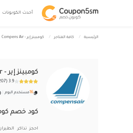
أحدث الكوبونات
كومبينز إير - Compens Air
الرئيسية
كافة المتاجر
كومبينز إير - Compens Air
3.9 (207 تقييمات)
16
مستخدم اليوم
|
كود خصم كومب
احجز تذاكر الطير