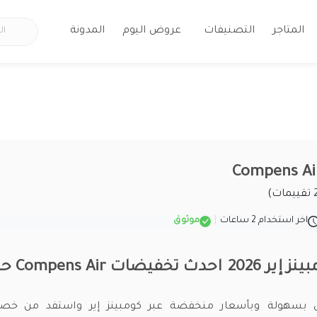
المتاجر
التصنيفات
عروض اليوم
المدونة
اخر استخدام 2 ساعات
|
موثوق
ينز إير
2026 احدث تخفيضات Compens Air حتى 40%
ان بسهولة وبأسعار منخفضة عبر كومبينز إير واستفد من خص