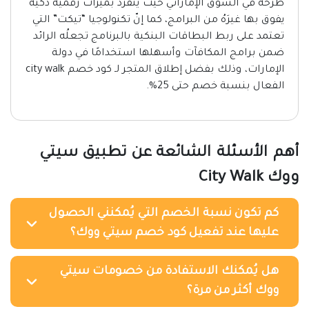
طرحه في السوق الإماراتي حيث يتفرّد بميزات رقمية ذكية
يفوق بها غيرَهُ من البرامج، كما إنّ تكنولوجيا “تيكت” التي
تعتمد على ربط البطاقات البنكية بالبرنامج تجعلُه الرائد
ضمن برامج المكافآت وأسهلها استخدامًا في دولة
الإمارات، وذلك بفضل إطلاق المتجر لـ كود خصم city walk
الفعال بنسبة خصم حتى 25%.
أهم الأسئلة الشائعة عن تطبيق سيتي
ووك City Walk
كم تكون نسبة الخصم التي يُمكنني الحصول
عليها عند تفعيل كود خصم سيتي ووك؟
هل يُمكنك الاستفادة من خصومات سيتي
ووك أكثر من مرة؟