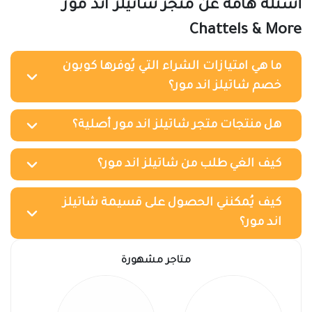
أسئلة هامة عن متجر شاتيلز اند مور
Chattels & More
ما هي امتيازات الشراء التي يُوفرها كوبون
خصم شاتيلز اند مور؟
هل منتجات متجر شاتيلز اند مور أصلية؟
كيف الغي طلب من شاتيلز اند مور؟
كيف يُمكنني الحصول على قسيمة شاتيلز
اند مور؟
متاجر مشهورة