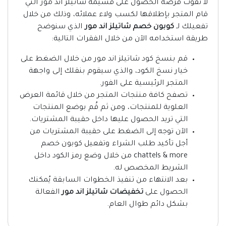
لا تفوت فرصة الحصول على قسيمة شاتيلز اند مور التي
قام المتجر بإطلاقها لكسب ولاء عملائه، وذلك من خلال
تفعيلك لـ
كوبون خصم شاتيلز اند مور
الذي سنوضح
طريقة استخدامه الآن من خلال الفقرات التالية:
قم بنسخ كود شاتيلز اند مور من خلال الضغط على
خيار نسخ الكود، والذي سيقوم بنقلك إلى واجهة
المتجر الرئيسية على الفور.
تصفح كافة منتجات المتجر من خلال قائمة العرض
العلوية للمنتجات، ومن ثم قُم بوضع المنتجات
التي تريد الحصول عليها داخل حقيبة المشتريات.
الآن توجه إلى الضغط على حقيبة المشتريات من
أجل تأكيد طلب الشراء وتفعيل كوبون خصم
chattels & more من خلال وضع رمز الكود داخل
الشريط المخصص له.
بعد الانتهاء من تنفيذ الخطوات السابقة يُمكنك
الحصول على
تخفيضات شاتيلز اند مور
الفعالة
بشكل دائم طوال العام.