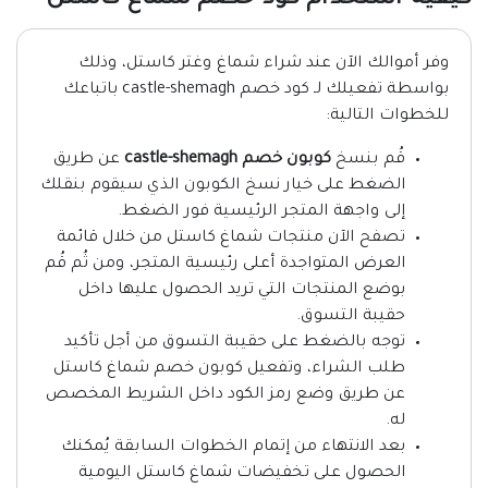
كيفية استخدام كود خصم شماغ كاستل
وفر أموالك الآن عند شراء شماغ وغتر كاستل، وذلك
بواسطة تفعيلك لـ كود خصم castle-shemagh باتباعك
للخطوات التالية:
قُم بنسخ
كوبون خصم castle-shemagh
عن طريق
الضغط على خيار نسخ الكوبون الذي سيقوم بنقلك
إلى واجهة المتجر الرئيسية فور الضغط.
تصفح الآن منتجات شماغ كاستل من خلال قائمة
العرض المتواجدة أعلى رئيسية المتجر، ومن ثُم قُم
بوضع المنتجات التي تريد الحصول عليها داخل
حقيبة التسوق.
توجه بالضغط على حقيبة التسوق من أجل تأكيد
طلب الشراء، وتفعيل كوبون خصم شماغ كاستل
عن طريق وضع رمز الكود داخل الشريط المخصص
له.
بعد الانتهاء من إتمام الخطوات السابقة يُمكنك
الحصول على تخفيضات شماغ كاستل اليومية