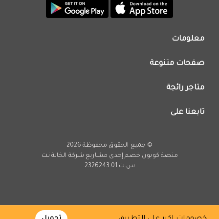
معلومات
من نحن
صفحات متنوعة
اتصل بنا
تطبيق كوبون خصم
اعلن معنا
متاجر رائجة
عروض اليوم
سياسة الخصوصية
كود خصم نون
تابعنا على
فريق عمل كوبون خصم
كود خصم نمشي
انستجرام
كود خصم اي هيرب
يوتيوب
© جميع الحقوق محفوظة 2026
كود خصم كارفور
تويتر
منصة كوبون خصم إحدى مشاريع
شركة الخانة نت
تخفيضات امازون
س.ت 2326243.01
فيسبوك
عروض فارفيتش
تحميل