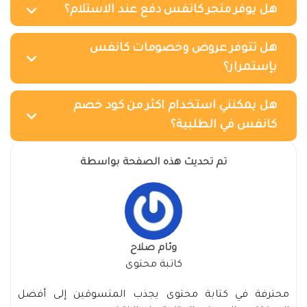
هل يوفر متجر كانفس دفع عند الاستلام؟
هل تتوفر عروض وخصومات كانفس
بإستمرار؟
هل يمكنني استخدام اكثر من كود خصم
كانفس في الطلبية؟
تم تحديث هذه الصفحة بواسطة
وئام صلاح
كاتبة محتوى
محترفة في كتابة محتوى يجذب المتسوقين إلى أفضل