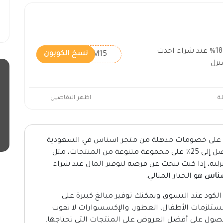
كوبون خصم أسناس لتوفير 18% عند شراء احدث
KHSM15
نسخ الكوبون
نزل
ة
اظهر التفاصيل
 على خصومات مذهلة من متجر اسناس في السعودية
الذي يقدم لك فرصة للاستفادة من خصومات تصل إلى 25٪ على مجموعة متنوعة من المنتجات، مثل
نزلية، إذا كنت تبحث عن فرصة لتوفير المال عند شراء
سناس
هو الخيار المثالي.
ود عند التسوق ويمكنك توفير مبالغ كبيرة على
مستلزمات الأطفال، العطور، والإكسسوارات لا تفوت
ول على أفضل العروض على المنتجات التي تحتاجها.