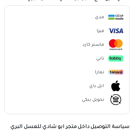
مدى
فيزا
ماستر كارد
تابي
تمارا
ابل باي
تحويل بنكي
سياسة التوصيل داخل متجر ابو شادي للعسل البري