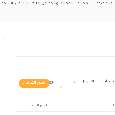
 والخصومات لمختلف العملاء وللحصول عليها لابد من استخد
كود خصم المنيع بنسبة 5% بحد أقصى 100 ريال على
A836
نسخ الكوبون
لة
اظهر التفاصيل