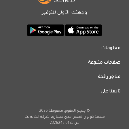
وجهتك الأولى للتوفير
معلومات
من نحن
صفحات متنوعة
اتصل بنا
تطبيق كوبون خصم
اعلن معنا
متاجر رائجة
عروض اليوم
سياسة الخصوصية
كود خصم نون
تابعنا على
فريق عمل كوبون خصم
كود خصم نمشي
انستجرام
كود خصم اي هيرب
يوتيوب
© جميع الحقوق محفوظة 2026
كود خصم كارفور
تويتر
منصة كوبون خصم إحدى مشاريع
شركة الخانة نت
تخفيضات امازون
س.ت 2326243.01
فيسبوك