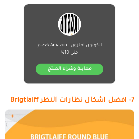
الكوبون امازون - Amazon خصم
حتى 10%
معاينة وشراء المنتج
7- افضل اشكال نظارات النظر Brigtlaiff