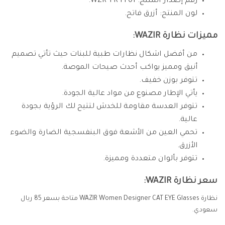
رقم إصدار المنتج: WZR-TR-Pl-01.
لون المنتج: أزرق فاتح.
مميزات نظارة WAZIR:
من أفضل اشكال نظارات طبية للبنات حيث تأتي تصميم
أنيق ومميز يواكب أحدث صيحات الموصة.
تتوفر بوزن خفيف.
يأتي الإطار مصنوع من مواد عالية الجودة.
تتوفر العدسة مقاومة للخدش لتتيح لك الرؤية بجودة
عالية.
تحمي العين من الأشعة فوق البنفسجية الضارة والضوء
الأزرق.
تتوفر بألوان متعددة ومميزة.
سعر نظارة WAZIR:
نظارة WAZIR Women Designer CAT EYE Glasses متاحة بسعر 85 ريال
سعودي.