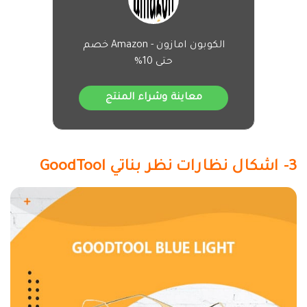
الكوبون امازون - Amazon خصم
حتى 10%
معاينة وشراء المنتج
3- اشكال نظارات نظر بناتي GoodTool