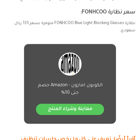
سعر نظارة FONHCOO:
نظارة FONHCOO Blue Light Blocking Glasses متوفرة بسعر 133 ريال
سعودي.
الكوبون امازون - Amazon خصم
حتى 10%
معاينة وشراء المنتج
أقرأ أيضًا:
تعرف على كل ما يخص جلسات تنظيف