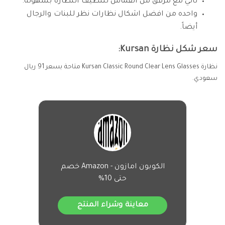
تأتي مع مرفق من القماش لتنظيف النظارة بسهولة.
واحده من افضل اشكال نظارات نظر للبنات والرجال
أيضاً.
سعر شكل نظارة Kursan:
نظارة Kursan Classic Round Clear Lens Glasses متاحة بسعر 91 ريال
سعودي.
الكوبون امازون - Amazon خصم
حتى 10%
معاينة وشراء المنتج