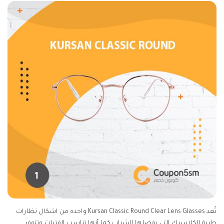
تُعد Kursan Classic Round Clear Lens Glasses واحده من اشكال نظارات
طبية الكلاسيك التي يفضلها الشباب كما أنها تناسب الفتيات وتتوفر