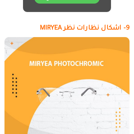
9- اشكال نظارات نظر MIRYEA