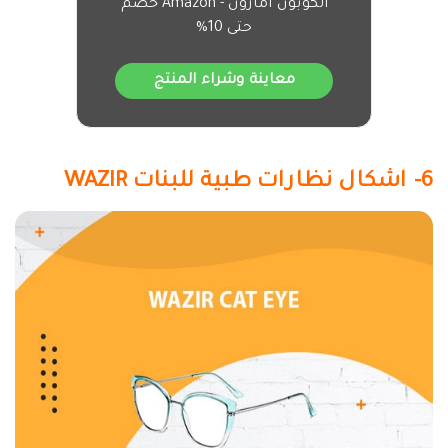
الكوبون امازون - Amazon خصم
حتى 10%
معاينة وشراء المنتج
6- اشكال نظارات طبية للبنات WAZIR