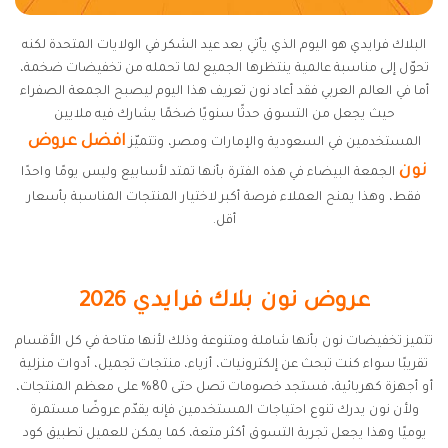
البلاك فرايدي هو اليوم الذي يأتي بعد عيد الشكر في الولايات المتحدة لكنه
تحوّل إلى مناسبة عالمية ينتظرها الجميع لما تحمله من تخفيضات ضخمة،
أما في العالم العربي فقد أعاد نون تعريف هذا اليوم ليصبح الجمعة الصفراء
حيث يجعل من التسوق حدثًا سنويًا ضخمًا يشارك فيه ملايين
افضل عروض
المستخدمين في السعودية والإمارات ومصر، وتتميّز
نون
الجمعة البيضاء في هذه الفترة بأنها تمتد لأسابيع وليس يومًا واحدًا
فقط، وهذا يمنح العملاء فرصة أكبر لاختيار المنتجات المناسبة بأسعار
أقل.
عروض نون بلاك فرايدي 2026
تتميز تخفيضات نون بأنها شاملة ومتنوعة وذلك لأنها متاحة في كل الأقسام
تقريبًا سواء كنت تبحث عن إلكترونيات، أزياء، منتجات تجميل، أدوات منزلية
أو أجهزة كهربائية، فستجد خصومات تصل حتى 80% على معظم المنتجات،
ولأن نون يدرك تنوع احتياجات المستخدمين فإنه يقدّم عروضًا مستمرة
يوميًا وهذا يجعل تجربة التسوق أكثر متعة، كما يمكن للعميل تطبيق كود