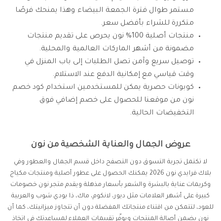
مستمر طوال فترة الجمعة البيضاء وهذا يمنحك فرصًا
متكررة للشراء بأفضل سعر.
منتجات أصلية 100% نون يحرص على تقديم منتجات
مضمونة من أشهر الماركات العالمية والمحلية.
توصيل سريع وآمن تصل الطلبات إلى باب المنزل في
وقت قياسي مع إمكانية الدفع عند الاستلام.
كوبونات حصرية يمكن للمستخدمين استخدام كود خصم
نون من موقعنا للحصول على خصم إضافي فوق
التخفيضات الحالية.
عروض الجمال والعناية الشخصية من نون
لا تكتمل تجربة التسوق دون التصفح داخل قسم الجمال والعطور وفي
بلاك فرايدي نون 2026 يمكنك الحصول على عطور أصلية ومنتجات مكياج
وكريمات عناية بالبشرة والشعر بأسعار مذهلة ويقدم متجر نون خصومات
كبيرة على أشهر العلامات مثل ديور، لانكوم، ماك، ذا بودي شوب والعربية
للعود، لتتمكن من اقتناء منتجاتك المفضلة دون أن تتجاوز ميزانيتك، كما أن
نون يضمن أصالة المنتجات ويوفّر تقييمات العملاء لمساعدتك في اتخاذ