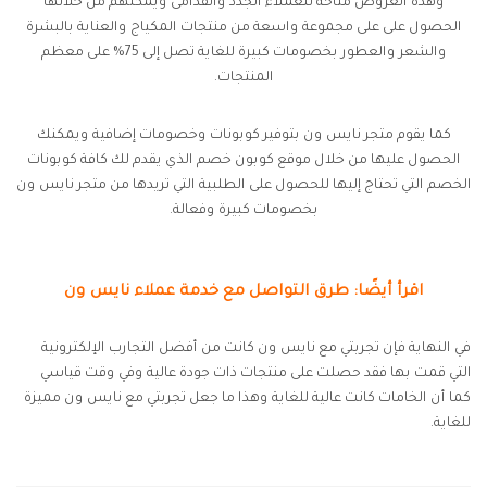
وهذه العروض متاحة للعملاء الجدد والقدامى ويمكنهم من خلالها
الحصول على على مجموعة واسعة من منتجات المكياج والعناية بالبشرة
والشعر والعطور بخصومات كبيرة للغاية تصل إلى 75% على معظم
المنتجات.
كما يقوم متجر نايس ون بتوفير كوبونات وخصومات إضافية ويمكنك
الحصول عليها من خلال موقع كوبون خصم الذي يقدم لك كافة كوبونات
الخصم التي تحتاج إليها للحصول على الطلبية التي تريدها من متجر نايس ون
بخصومات كبيرة وفعالة.
اقرأ أيضًا: طرق التواصل مع خدمة عملاء نايس ون
في النهاية فإن تجربتي مع نايس ون كانت من أفضل التجارب الإلكترونية
التي قمت بها فقد حصلت على منتجات ذات جودة عالية وفي وقت قياسي
كما أن الخامات كانت عالية للغاية وهذا ما جعل تجربتي مع نايس ون مميزة
للغاية.