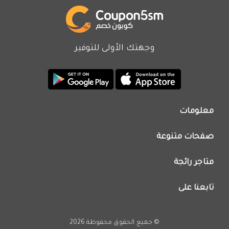
وجهتك الأولى للتوفير
معلومات
من نحن
صفحات متنوعة
اتصل بنا
تطبيق كوبون خصم
اعلن معنا
متاجر رائجة
عروض اليوم
سياسة الخصوصية
كود خصم نون
تابعنا على
فريق عمل كوبون خصم
كود خصم نمشي
انستجرام
كود خصم اي هيرب
يوتيوب
© جميع الحقوق محفوظة 2026
كود خصم كارفور