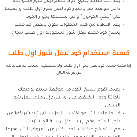
بعد ذلك ستجد جميع أكواد خصم ليفل شوز المتواجدة
داخل موقعنا قم باختيار كود ليفل شوز اول طلب واضغط
على “نسخ الكوبون” والتي ستجدها بجوار الكود.
بعد الانتهاء من هذه الخطوات تكون بالفعل قد قمت
بنسخ كود خصم ليفل شوز السعودية اول طلب بنجاح.
كيفية استخدام كود ليفل شوز اول طلب
إذا قمت بنسخ كود ليفل شوز اول طلب ولا تستطيع استخدامه فلابد لك
من قراءة التالي:
بعدما تقوم بنسخ الكود من موقعنا سيتم توجيهك
تلقائيًا ودون الضغط على أي شيء إلى متجر ليفل شوز
الرسمي.
كل ما عليك الآن هو اختيار الشوزات التي تريد شراؤها من
داخل المتجر وقم بإرسالها إلى سلة المشتريات.
قم بالتصفح جيدًا فستجد الكثير من العروض التي يوفرها