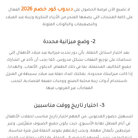
دبدوب كود خصم 2026
لا تضيع الآن فرصة الحصول على
الفعال
على كافة المنتجات التي يضمها المتجر من الأزياء التنكرية وزينة عيد الميلاد
والتصميمات والبالونات الملونة.
2- وضع ميزانية محددة
بعد اختيار استايل الحفلة، يأتي دور تحديد ميزانية عيد ميلاد الأطفال التي
تساعدك على توزيع النفقات بشكل مدروس، كما يجب أن تأخذ في اعتبارك
جميع التكاليف المحتملة، بما في ذلك الطعام، الديكور، الألعاب، والهدايا،
إذا كانت ميزانيتك محدودة، يمكنك اعداد حفلة عيد ميلاد بسيطة في المنزل
باستخدام أدوات زينة محلية الصنع ووجبات خفيفة اقتصادية، لتجنب
المفاجآت غير المرغوب فيها.
3- اختيار تاريخ ووقت مناسبين
لتسهيل حضور المدعوين، من المهم اختيار تاريخ مناسب لحفلات الأطفال
في أيام العطل نهاية الأسبوع، حيث يكون جميع الضيوف متفرّغين، وغير
مرتبطين بأعمال مهمة، ويجب إبلاغهم بموعد الحفلة قبل فترة مناسبة،