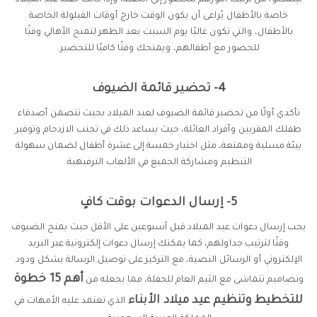
ليتمكنوا من ترتيب أمورهم للحضور إلى الحفلة، وإذا كانت حفلة عيد الميلاد
خاصة بالأطفال يُراعى أن يكون الوقت خارج أوقات القيلولة الخاصة
بالأطفال، والتي تكون غالبًا يوم السبت بعد الظهر لتمنح الأهالي وقتًا
للحضور مع أطفالهم، ويمنحك وقتًا كافيًا للتحضير.
4- تحضير قائمة الضيوف
تأكدي أولًا من تحضير قائمة الضيوف لعيد الميلاد بحيث تتضمن أصدقاء
طفلك المقربين وأفراد العائلة، حيث يساعد ذلك في تجنب الازدحام وتوفير
بيئة مسلية وممتعة، مثل اختيار خمسة إلى عشرة أطفال لضمان سهولة
التنظيم ومشاركة الجميع في الألعاب الترفيهية.
5- إرسال الدعوات بوقت كافٍ
يجب إرسال دعوات عيد الميلاد قبل أسبوعين على الأقل حيث يمنح الضيوف
وقتًا لترتيب جداولهم، كما يمكنك إرسال دعوات إلكترونية عبر البريد
الإلكتروني أو الرسائل النصية، مع التركيز على توصيل الرسالة بشكل ودود
أهم 15 خطوة
وتصاميم تتماشى مع الثيم العام للحفلة، مما يجعله من
للتخطيط وتنظيم عيد ميلاد الأبناء
الذي تعتمد عليه الأمهات في