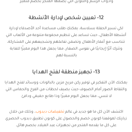
وأدوات الرسم والتلوين التي يضمها المتجر بخصم متميز.
12- تعيين شخص لإدارة الأنشطة
لكي تسير الحفلة بسلاسة، يمكنكِ طلب مساعدة أحد الأصدقاء لإدارة
أنشطة الأطفال، حيث تساعد على تنظيم مجموعة متنوعة من الألعاب التي
تتناسب مع أعمار الأطفال وتضمن تفاعلهم وتشجيعهم على المشاركة،
وتترك أثرًا إيجابيًا في نفوس الصغار، مما يجعل هذا اليوم مميزًا للغاية
بالنسبة لهم.
13- تجهيز منطقة لفتح الهدايا
يمكنك الآن التفكير في توفير ركن مريح مزين بالبالونات ووسائد لفتح الهدايا
والتقاط الصور أمام الضيوف حيث يضيف لحظات من الفرح والحماس التي
لا تنسي، مما يجعل اليوم مميزًا وذا طابع حميمي ودافئ.
اكتشف الآن كل ما هو جديد في عالم
تخفيضات دبدوب
، وذلك من خلال
زيارتك لموقعنا كوبون خصم والحصول على كوبون تطبيق دبدوب الحصري
على كل ما يقدمه المتجر من تجهيزات عيد الميلاد بخصم هائل.