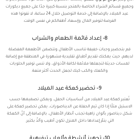
وجميع قسائم الشراء الخاصة بالمتجر بنسبة كبيرة جدًا على جميع ديكورات
عيد الميلاد بالإضافة إلي خدمة التوصيل خلال 24 ساعة، لا تفوتوا هذه
الفرصة لتوفير المال وإسعاد أطفالكم في نفس الوقت.
8- إعداد قائمة الطعام والشراب
قم بتحضير وجبات خفيفة تناسب الأطفال وتتضمن الأطعمة المفضلة
لديهم، حيث يمكنك تقديم أطباق تقليدية مشهورة في المنطقة مع إضافة
لمسات حديثة لتجعلها ملائمة لكافة الأذواق، ولا تنس توفير الحلويات
والكعك والكب كيك لجعل الحدث أكثر متعة.
9- تحضير كعكة عيد الميلاد
تُعتبر كعكة عيد الميلاد من أساسيات الحفل، ويمكن تصميمها حسب
الاستيل مثلًا إذا كان ثيم الحفلة عن الديناصورات، يمكن تحضير كعكة على
شكل ديناصور بألوان زاهية تجذب أنظار الأطفال، بالإضافة إلى أنّ الكعكة
التي يتمّ إعدادها داخل المنزل تكون أطيب وألذّ بكثير.
10- تجهيز أنشطة وألعاب ترفيهية