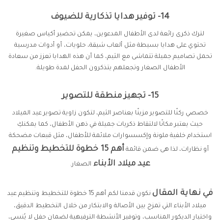
14- توفير هدايا تذكارية للضيوف
لترك ذكرى رائعة لدى الأطفال المدعوين، يمكن تحضير أكياس صغيرة
تحتوي على هدايا بسيطة مثل ألعاب شيقة، حلويات، أو أدوات مدرسية
تحمل تصاميم جميلة تتماشى مع الثيم، كما أن هذه الهدايا تعزز من سعادة
الأطفال الصغار وتجعلهم يتذكرون الحفل لمدة طويلة.
15- تجهيز منطقة للتصوير
خصصي ركنًا للتصوير مزينًا بعناصر الثيم، لتكون زاوية تصوير عيد الميلاد
حيث يعتبر مكانًا لالتقاط ذكريات جميلة في ذهن الأطفال، كما يمكنكِ
استخدام خلفية ملونة وإكسسوارات ملائمة للأطفال، مثل قبعات مضحكة
أهم 15 خطوة للتخطيط وتنظيم
أو نظارات، لذا هى ضمن قائمة
عيد ميلاد الأبناء
الصغار.
في نهاية المقال
نكون قدمنا لكم أهم 15 خطوة للتخطيط وتنظيم عيد
ميلاد الأبناء التي تمزج بين الأصالة والابتكار من خلال التخطيط الدقيق،
واختيار الديكور المناسب، وتوفير الأنشطة الترفيهية لضمان حفل لا يُنسي،