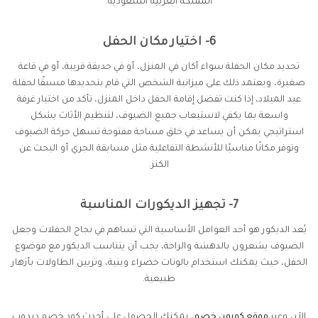
المملكة العربية السعودية.
6- اختيار مكان الحفل
تحديد مكان الحفلة سواء أكان في المنزل، أو في حديقة قريبة، أو في قاعة
صغيرة، ويعتمد ذلك على ميزانية الشخص التي قام بتحديدها مسبقًا لحفلة
عيد الميلاد، إذا كنت تفضل إقامة الحفل داخل المنزل، تأكد من اختيار غرفة
واسعة بما يكفي لاستيعاب جميع الضيوف، لتنظيم الأثاث بشكل
استراتيجي يمكن أن يساعد في خلق مساحة مفتوحة تسهل حركة الضيوف
وتوفر مكانًا مناسبًا للأنشطة التفاعلية مثل مسابقة الجري أو البحث عن
الكنز.
7- تجهيز الديكورات المناسبة
يُعد الديكور هو أحد العوامل الأساسية التي تساهم في نجاح الحفلات وجعل
الضيوف يشعرون بالدهشة والراحة، يجب أن يتناسب الديكور مع موضوع
الحفل، حيث يمكنك استخدام بالونات خضراء وبنية، وتزيين الطاولات بأزهار
طبيعية.
الآن وعبر
موقع كوبون خصم
، يمكنك الحصول على أحدث كود خصم دبدوب