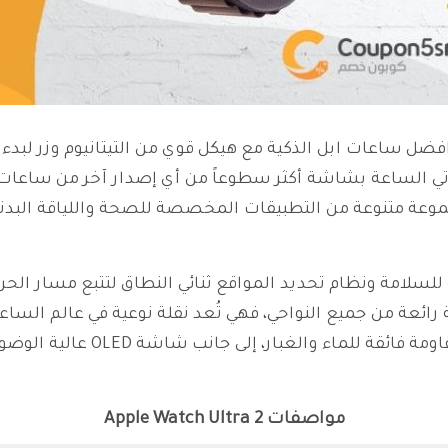
Apple Watch Ultr واحدة من افضل ساعات ابل الذكية مع هيكل قوي من التيتان
تي الساعة بشاشة أكثر سطوعاً من أي إصدار آخر من ساعات 
جموعة متنوعة من التطبيقات المخصصة للصحة واللياقة البد
سلامة ونظام تحديد المواقع ثنائي النطاق لتتبع مسار الحركة 
 رائعة من جميع النواحي، فهي تُعد نقلة نوعية في عالم السا
والغبار، إلى جانب شاشة OLED عالية الوضوح والمعالج الجديد S9 SiP.
مواصفات Apple Watch Ultra 2