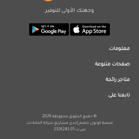
وجهتك الأولى للتوفير
معلومات
من نحن
صفحات متنوعة
اتصل بنا
تطبيق كوبون خصم
اعلن معنا
متاجر رائجة
عروض اليوم
سياسة الخصوصية
كود خصم نون
تابعنا على
فريق عمل كوبون خصم
كود خصم نمشي
انستجرام
كود خصم اي هيرب
يوتيوب
© جميع الحقوق محفوظة 2026
كود خصم كارفور
تويتر
منصة كوبون خصم إحدى مشاريع
شركة الخانة نت
تخفيضات امازون
س.ت 2326243.01
فيسبوك
عروض فارفيتش