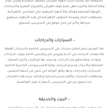
بالضغط كما يمكنك شراء أجهزة الغسيل كمجفف الأقمشة ومزيل الوبر
وفئة التدفئة والتبريد فهي تضم موقد كهربائي والمراوح المميزة والسخانات
بأنوعها المختلفة وهناك فئة أجهزة التنظيف مثل المكانس الكهربائية
ومنظفات البخار وفرشاة التنظيف الكهربائية كل هذه الأجهزة تستطيع
شراءها وأكثر من خلال موقع علي اكسبريس للتسوق.
– السيارات والدراجات
هذا القسم يضم افضل منتجات علي اكسبريس الخاصة بالسيارات أهمها
فئة معدات الدراجات من أحذية وتروس ثلج وملابس خاصة بركوب الدراجات
وخوذات وفئة قطع غيار الدراجات وستجد بها الإطارات وأجزاء المحرك
المختلفة والأدوات وجسم الدراجات وفئة الاكسسوارات الخارجية الخاصة
بالسيارات والدراجات وبها رقائق النوافذ التي تحمي من أشعة الشمس
ومنظمات السيارات وأقلام جسم السيارة ويمكنك شراء هذه المنتجات
عند تسوق من علي اكسبريس بأسعار لا تقبل المنافسة.
– البيت والحديقة