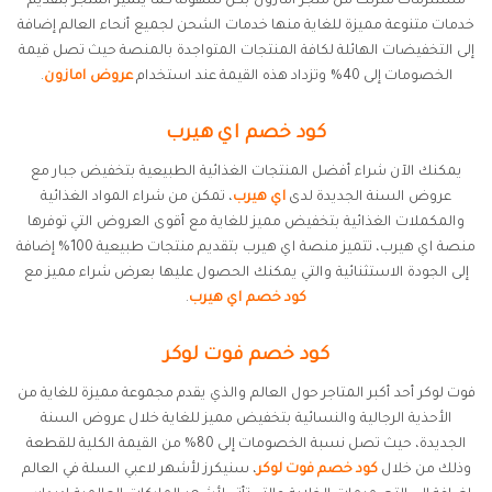
مستلزمات منزلك من متجر امازون بكل سهولة كما يتميز المتجر بتقديم
خدمات متنوعة مميزة للغاية منها خدمات الشحن لجميع أنحاء العالم إضافة
إلى التخفيضات الهائلة لكافة المنتجات المتواجدة بالمنصة حيث تصل قيمة
الخصومات إلى 40% وتزداد هذه القيمة عند استخدام
عروض امازون
.
كود خصم اي هيرب
يمكنك الآن شراء أفضل المنتجات الغذائية الطبيعية بتخفيض جبار مع
عروض السنة الجديدة لدى
اي هيرب
، تمكن من شراء المواد الغذائية
والمكملات الغذائية بتخفيض مميز للغاية مع أقوى العروض التي توفرها
منصة اي هيرب، تتميز منصة اي هيرب بتقديم منتجات طبيعية 100% إضافة
إلى الجودة الاستثنائية والتي يمكنك الحصول عليها بعرض شراء مميز مع
كود خصم اي هيرب
.
كود خصم فوت لوكر
فوت لوكر أحد أكبر المتاجر حول العالم والذي يقدم مجموعة مميزة للغاية من
الأحذية الرجالية والنسائية بتخفيض مميز للغاية خلال عروض السنة
الجديدة، حيث تصل نسبة الخصومات إلى 80% من القيمة الكلية للقطعة
وذلك من خلال
كود خصم فوت لوكر
، سنيكرز لأشهر لاعبي السلة في العالم