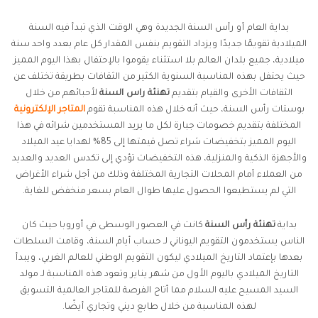
بداية العام أو رأس السنة الجديدة وهي الوقت الذي تبدأ فيه السنة
الميلادية تقويمًا جديدًا ويزداد التقويم بنفس المقدار كل عام بعدد واحد سنة
ميلادية، جميع بلدان العالم بلا استثناء يقوموا بالإحتفال بهذا اليوم المميز
حيث يحتفل بهذه المناسبة السنوية الكثير من الثقافات بطريقة تختلف عن
الثقافات الأخرى والقيام بتقديم
تهنئة راس السنة
لأحبائهم من خلال
بوستات رأس السنة، حيث أنه خلال هذه المناسبة تقوم
المتاجر الإلكترونية
المختلفة بتقديم خصومات جبارة لكل ما يريد المستخدمين شرائه في هذا
اليوم المميز بتخفيضات شراء تصل قيمتها إلى 85% لهدايا عيد الميلاد
والأجهزة الذكية والمنزلية، هذه التخفيضات تؤدي إلى تكدس العديد والعديد
من العملاء أمام المحلات التجارية المختلفة وذلك من أجل شراء الأغراض
التي لم يستطيعوا الحصول عليها طوال العام بسعر منخفض للغاية.
بداية
تهنئة رأس السنة
كانت في العصور الوسطى في أوروبا حيث كان
الناس يستخدمون التقويم اليوناني لـ حساب أيام السنة، وقامت السلطات
بعدها بإعتماد التاريخ الميلادي ليكون التقويم الوطني للعالم الغربي، ويبدأ
التاريخ الميلادي باليوم الأول من شهر يناير وتعود هذه المناسبة لـ مولد
السيد المسيح عليه السلام مما أتاح الفرصة للمتاجر العالمية التسويق
لهذه المناسبة من خلال طابع ديني وتجاري أيضًا.