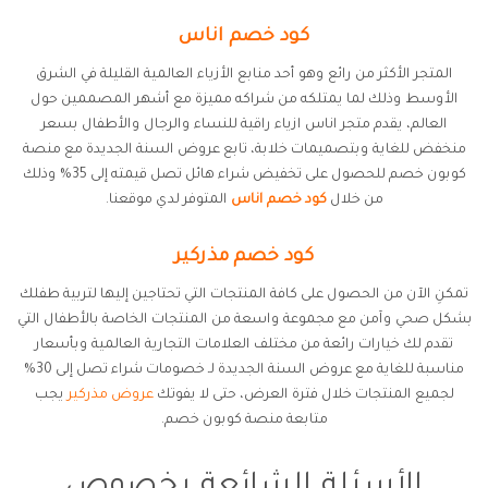
كود خصم اناس
المتجر الأكثر من رائع وهو أحد منابع الأزياء العالمية القليلة في الشرق
الأوسط وذلك لما يمتلكه من شراكه مميزة مع أشهر المصممين حول
العالم، يقدم متجر اناس ازياء راقية للنساء والرجال والأطفال بسعر
منخفض للغاية وبتصميمات خلابة، تابع عروض السنة الجديدة مع منصة
كوبون خصم للحصول على تخفيض شراء هائل تصل قيمته إلى 35% وذلك
من خلال
كود خصم اناس
المتوفر لدي موقعنا.
كود خصم مذركير
تمكنِ الآن من الحصول على كافة المنتجات التي تحتاجين إليها لتربية طفلك
بشكل صحي وآمن مع مجموعة واسعة من المنتجات الخاصة بالأطفال التي
تقدم لك خيارات رائعة من مختلف العلامات التجارية العالمية وبأسعار
مناسبة للغاية مع عروض السنة الجديدة لـ خصومات شراء تصل إلى 30%
لجميع المنتجات خلال فترة العرض، حتى لا يفوتك
عروض مذركير
يجب
متابعة منصة كوبون خصم.