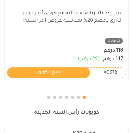
تميز بإطلالة رياضية مثالية مع هودي أندر ارمور
الأزرق بخصم 20% بمناسبة عروض اخر السنة!
كوبونات
118 درهم
147 درهم
(29 درهم)
VO678
نسخ الكوبون
كوبونات رأس السنة الجديدة