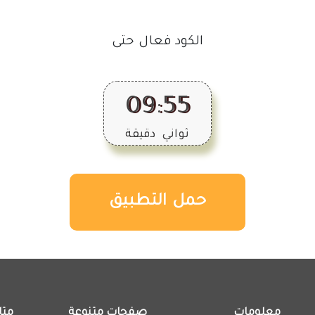
الكود فعال حتى
09
:
55
ثواني
دقيقة
حمل التطبيق
معلومات
صفحات متنوعة
متا