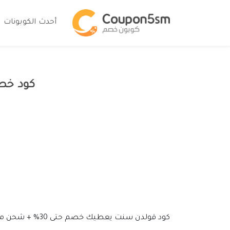
أحدث الكوبونات
كود خصم قولد
كود قولدن سنت يعطيك خصم حتى 30% + شحن مجاني داخل تطبيق كوبون خصم لفترة محدودة